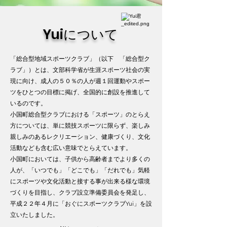
Yuiについて
「総合型地域スポーツクラブ」（以下 「総合型ク
ラブ」）とは、文部科学省が生涯スポーツ社会の実
現に向け、成人の５０％の人が週１回運動やスポー
ツをひとつの目標に掲げ、全国的に創設を推進して
いるのです。
小国町総合型クラブにおける「スポーツ」のとらえ
方については、単に競技スポーツに限らず、楽しみ
親しみのあるレクリエーション、健康づくり、文化
活動なども含む広い意味でとらえています。
小国町においては、子供から高齢者までより多くの
人が、「いつでも」「どこでも」「だれでも」気軽
にスポーツや文化活動と接する事が出来る様な環境
づくりを目指し、クラブ設立準備委員会を発足し、
平成２２年４月に「おぐにスポーツクラブYui」を設
立いたしました。